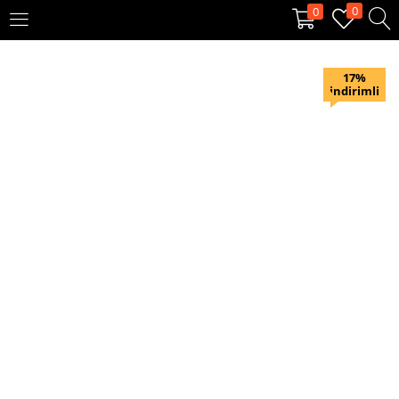
0
0
OTURUM AÇ
KAYIT OL
17%
indirimli
Giriş yapmak için kullanıcı adınızı ve şifrenizi girin.
Beni hatırla
Oturum Aç
Şifremi unuttum?
Veya ile giriş yapın