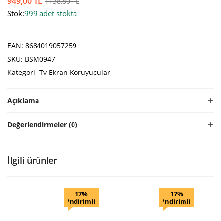
949,00
TL
1138,80
TL
Stok:
999 adet stokta
EAN:
8684019057259
SKU:
BSM0947
Kategori
Tv Ekran Koruyucular
Açıklama
Değerlendirmeler (0)
İlgili ürünler
17%
17%
indirimli
indirimli