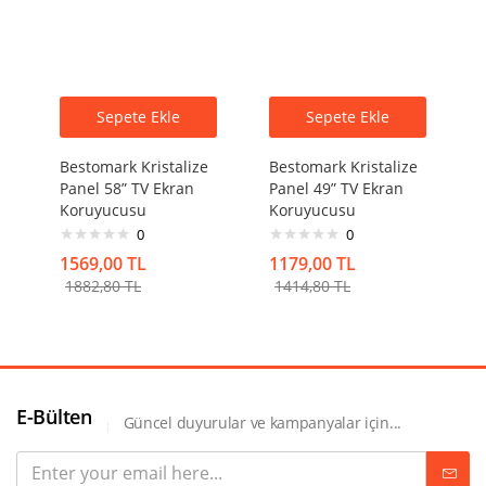
Sepete Ekle
Sepete Ekle
Bestomark Kristalize
Bestomark Kristalize
Panel 58” TV Ekran
Panel 49” TV Ekran
Koruyucusu
Koruyucusu
0
0
1569,00
TL
1179,00
TL
1882,80
TL
1414,80
TL
E-Bülten
Güncel duyurular ve kampanyalar için...