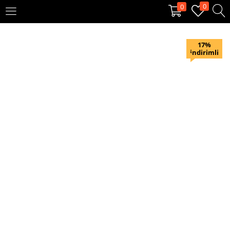
0
0
OTURUM AÇ
KAYIT OL
17%
indirimli
Giriş yapmak için kullanıcı adınızı ve şifrenizi girin.
Beni hatırla
Oturum Aç
Şifremi unuttum?
Veya ile giriş yapın