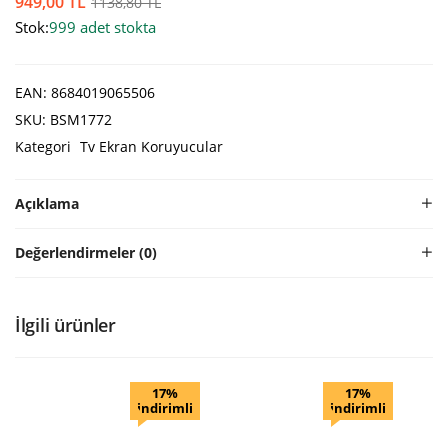
949,00
TL
1138,80
TL
Stok:
999 adet stokta
EAN:
8684019065506
SKU:
BSM1772
Kategori
Tv Ekran Koruyucular
Açıklama
Değerlendirmeler (0)
İlgili ürünler
17%
17%
indirimli
indirimli