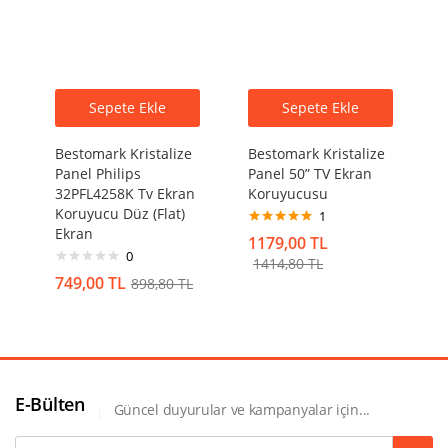
Sepete Ekle
Sepete Ekle
Bestomark Kristalize
Bestomark Kristalize
Panel Philips
Panel 50” TV Ekran
32PFL4258K Tv Ekran
Koruyucusu
Koruyucu Düz (Flat)
1
Ekran
5 üzerinden
1179,00
TL
5.00
oy aldı
0
1414,80
TL
749,00
TL
898,80
TL
E-Bülten
Güncel duyurular ve kampanyalar için...