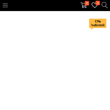
0
0
OTURUM AÇ
KAYIT OL
17%
indirimli
Giriş yapmak için kullanıcı adınızı ve şifrenizi girin.
Beni hatırla
Oturum Aç
Şifremi unuttum?
Veya ile giriş yapın