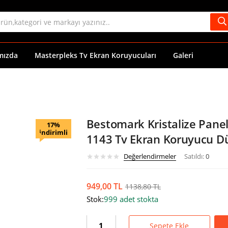
mızda
Masterpleks Tv Ekran Koruyucuları
Galeri
Bestomark Kristalize Pane
17%
indirimli
1143 Tv Ekran Koruyucu Dü
Değerlendirmeler
Satıldı:
0
949,00
TL
1138,80
TL
Stok:
999 adet stokta
Sepete Ekle