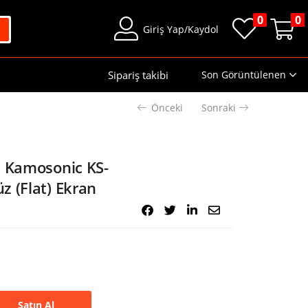
0
0
Giriş Yap/Kaydol
Sipariş takibi
Son Görüntülenen
Önceki
Sonraki
l Kamosonic KS-
z (Flat) Ekran
Satın Al