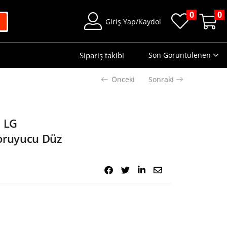
0
0
Giriş Yap/Kaydol
Sipariş takibi
Son Görüntülenen
Önceki
Sonraki
l LG
oruyucu Düz