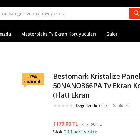
mızda
Masterpleks Tv Ekran Koruyucuları
Galeri
Bestomark Kristalize Pane
17%
indirimli
50NANO866PA Tv Ekran K
(Flat) Ekran
Değerlendirmeler
Satıldı:
0
1179,00
TL
1414,80
TL
Stok:
999 adet stokta