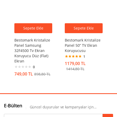
Sepete Ekle
Sepete Ekle
Bestomark Kristalize
Bestomark Kristalize
Panel Samsung
Panel 50” TV Ekran
32F4500 Tv Ekran
Koruyucusu
Koruyucu Düz (Flat)
1
Ekran
5 üzerinden
1179,00
TL
5.00
oy aldı
0
1414,80
TL
749,00
TL
898,80
TL
E-Bülten
Güncel duyurular ve kampanyalar için...