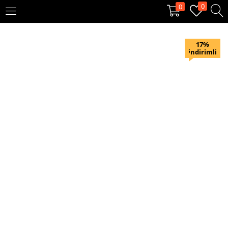
0
0
OTURUM AÇ
KAYIT OL
17%
indirimli
Giriş yapmak için kullanıcı adınızı ve şifrenizi girin.
Beni hatırla
Oturum Aç
Şifremi unuttum?
Veya ile giriş yapın