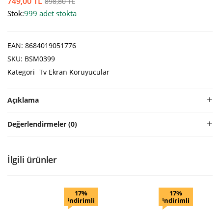
749,00
TL
898,80
TL
Stok:
999 adet stokta
EAN:
8684019051776
SKU:
BSM0399
Kategori
Tv Ekran Koruyucular
Açıklama
Değerlendirmeler (0)
İlgili ürünler
17%
17%
indirimli
indirimli