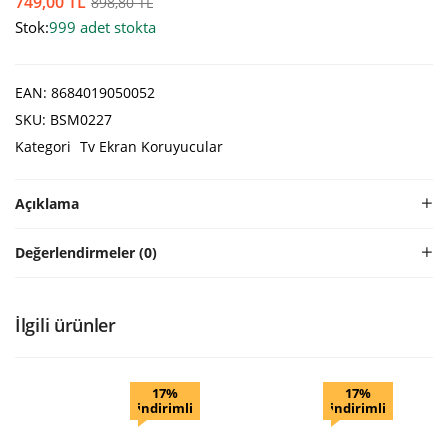
749,00
TL
898,80
TL
Stok:
999 adet stokta
EAN:
8684019050052
SKU:
BSM0227
Kategori
Tv Ekran Koruyucular
Açıklama
Değerlendirmeler (0)
İlgili ürünler
17%
17%
indirimli
indirimli