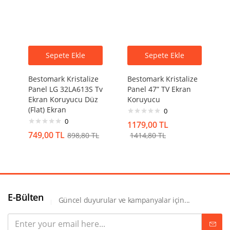
Sepete Ekle
Sepete Ekle
Bestomark Kristalize
Bestomark Kristalize
Panel LG 32LA613S Tv
Panel 47” TV Ekran
Ekran Koruyucu Düz
Koruyucu
(Flat) Ekran
0
0
1179,00
TL
749,00
TL
898,80
TL
1414,80
TL
E-Bülten
Güncel duyurular ve kampanyalar için...