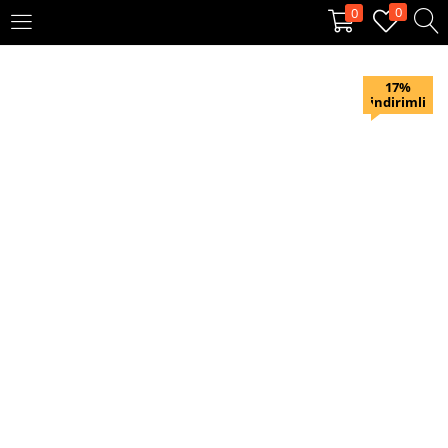
0
0
OTURUM AÇ
KAYIT OL
17%
indirimli
Giriş yapmak için kullanıcı adınızı ve şifrenizi girin.
Beni hatırla
Oturum Aç
Şifremi unuttum?
Veya ile giriş yapın