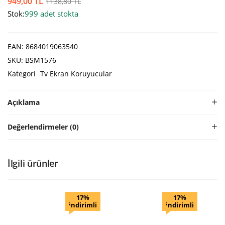
949,00
TL
1138,80
TL
Stok:
999 adet stokta
EAN:
8684019063540
SKU:
BSM1576
Kategori
Tv Ekran Koruyucular
Açıklama
Değerlendirmeler (0)
İlgili ürünler
17%
17%
indirimli
indirimli