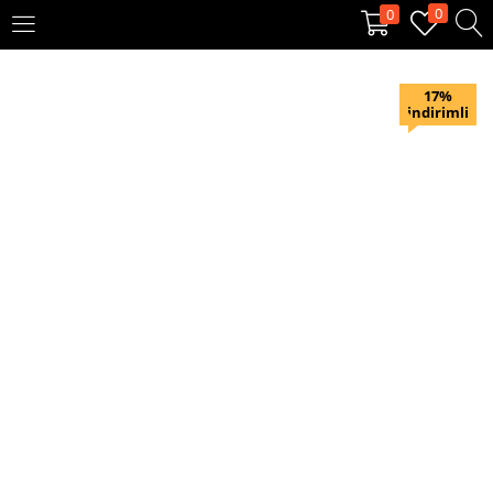
0
0
OTURUM AÇ
KAYIT OL
17%
indirimli
Giriş yapmak için kullanıcı adınızı ve şifrenizi girin.
Beni hatırla
Oturum Aç
Şifremi unuttum?
Veya ile giriş yapın