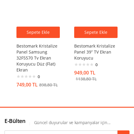
Sepete Ekle
Sepete Ekle
Bestomark Kristalize
Bestomark Kristalize
Panel Samsung
Panel 39” TV Ekran
32F5570 Tv Ekran
Koruyucu
Koruyucu Düz (Flat)
0
Ekran
949,00
TL
0
1138,80
TL
749,00
TL
898,80
TL
E-Bülten
Güncel duyurular ve kampanyalar için...