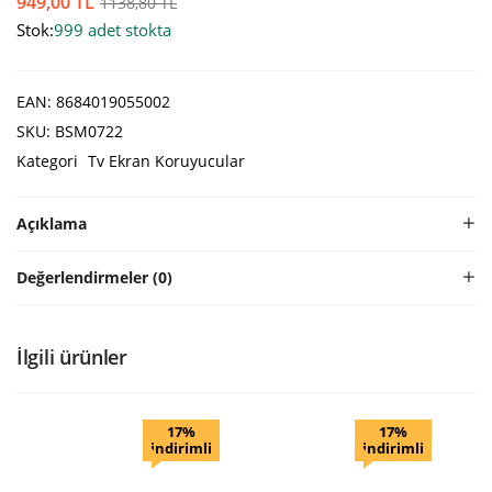
949,00
TL
1138,80
TL
Stok:
999 adet stokta
EAN:
8684019055002
SKU:
BSM0722
Kategori
Tv Ekran Koruyucular
Açıklama
Değerlendirmeler (0)
İlgili ürünler
17%
17%
indirimli
indirimli