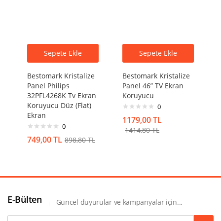
Sepete Ekle
Sepete Ekle
Bestomark Kristalize
Bestomark Kristalize
Panel Philips
Panel 46” TV Ekran
32PFL4268K Tv Ekran
Koruyucu
Koruyucu Düz (Flat)
0
Ekran
1179,00
TL
0
1414,80
TL
749,00
TL
898,80
TL
E-Bülten
Güncel duyurular ve kampanyalar için...