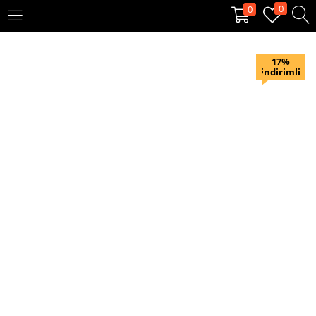
0
0
OTURUM AÇ
KAYIT OL
17%
indirimli
Giriş yapmak için kullanıcı adınızı ve şifrenizi girin.
Beni hatırla
Oturum Aç
Şifremi unuttum?
Veya ile giriş yapın