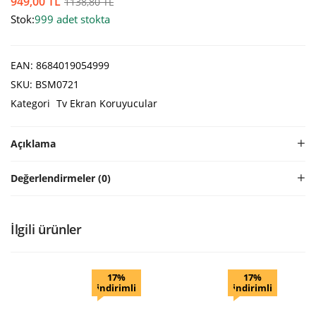
949,00
TL
1138,80
TL
Stok:
999 adet stokta
EAN:
8684019054999
SKU:
BSM0721
Kategori
Tv Ekran Koruyucular
Açıklama
Değerlendirmeler (0)
İlgili ürünler
17%
17%
indirimli
indirimli