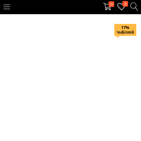
0
0
OTURUM AÇ
KAYIT OL
17%
indirimli
Giriş yapmak için kullanıcı adınızı ve şifrenizi girin.
Beni hatırla
Oturum Aç
Şifremi unuttum?
Veya ile giriş yapın