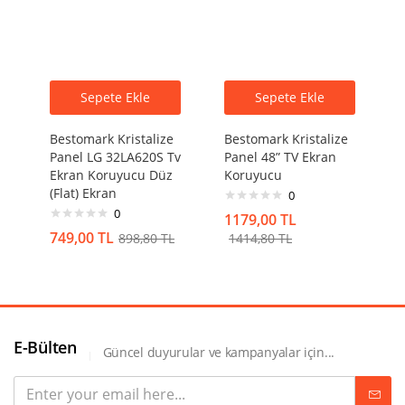
Sepete Ekle
Sepete Ekle
Bestomark Kristalize
Bestomark Kristalize
Panel LG 32LA620S Tv
Panel 48” TV Ekran
Ekran Koruyucu Düz
Koruyucu
(Flat) Ekran
0
0
1179,00
TL
749,00
TL
898,80
TL
1414,80
TL
E-Bülten
Güncel duyurular ve kampanyalar için...