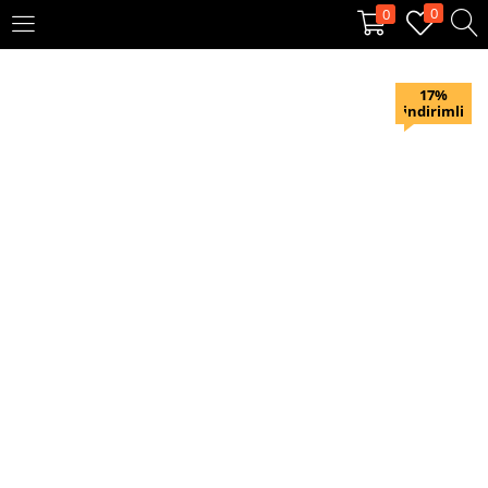
0
0
OTURUM AÇ
KAYIT OL
17%
indirimli
Giriş yapmak için kullanıcı adınızı ve şifrenizi girin.
Beni hatırla
Oturum Aç
Şifremi unuttum?
Veya ile giriş yapın