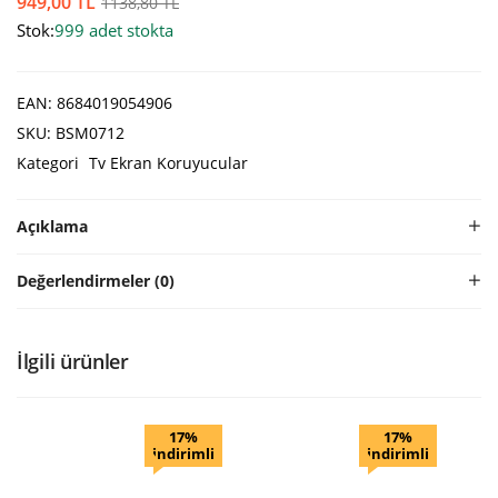
949,00
TL
1138,80
TL
Stok:
999 adet stokta
EAN:
8684019054906
SKU:
BSM0712
Kategori
Tv Ekran Koruyucular
Açıklama
Değerlendirmeler (0)
İlgili ürünler
17%
17%
indirimli
indirimli