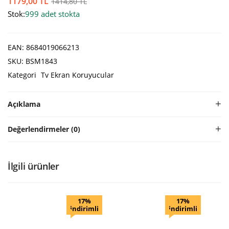
1179,00
TL
1414,80
TL
Stok:
999 adet stokta
EAN:
8684019066213
SKU:
BSM1843
Kategori
Tv Ekran Koruyucular
Açıklama
Değerlendirmeler (0)
İlgili ürünler
17%
17%
indirimli
indirimli