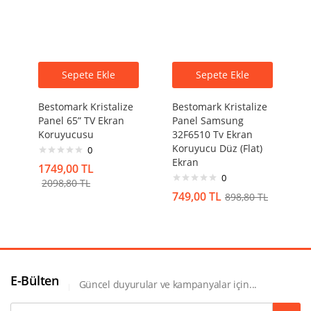
Sepete Ekle
Sepete Ekle
Bestomark Kristalize
Bestomark Kristalize
Panel 65” TV Ekran
Panel Samsung
Koruyucusu
32F6510 Tv Ekran
Koruyucu Düz (Flat)
0
Ekran
1749,00
TL
0
2098,80
TL
749,00
TL
898,80
TL
E-Bülten
Güncel duyurular ve kampanyalar için...