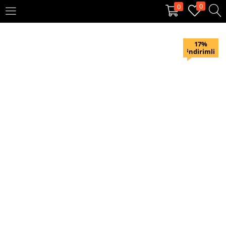
0
0
OTURUM AÇ
KAYIT OL
17%
indirimli
Giriş yapmak için kullanıcı adınızı ve şifrenizi girin.
Beni hatırla
Oturum Aç
Şifremi unuttum?
Veya ile giriş yapın