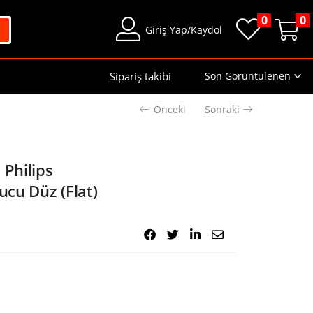
0
0
Giriş Yap/Kaydol
Sipariş takibi
Son Görüntülenen
Önceki
Sonraki
 Philips
cu Düz (Flat)