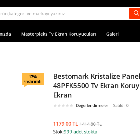
mızda
Masterpleks Tv Ekran Koruyucuları
Galeri
Bestomark Kristalize Panel
17%
indirimli
48PFK5500 Tv Ekran Koruyu
Ekran
Değerlendirmeler
Satıldı:
0
1179,00
TL
1414,80
TL
Stok:
999 adet stokta