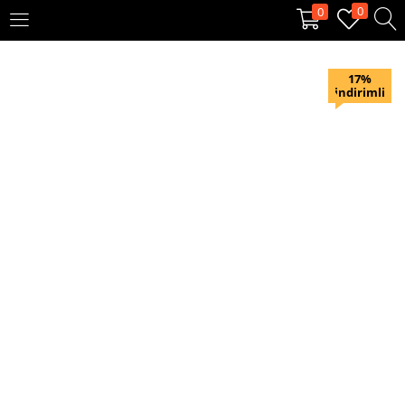
0
0
OTURUM AÇ
KAYIT OL
17%
indirimli
Giriş yapmak için kullanıcı adınızı ve şifrenizi girin.
Beni hatırla
Oturum Aç
Şifremi unuttum?
Veya ile giriş yapın