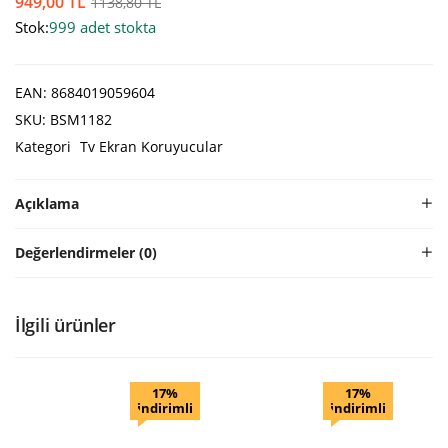
949,00
TL
1138,80
TL
Stok:
999 adet stokta
EAN:
8684019059604
SKU:
BSM1182
Kategori
Tv Ekran Koruyucular
Açıklama
Değerlendirmeler (0)
İlgili ürünler
17%
17%
indirimli
indirimli