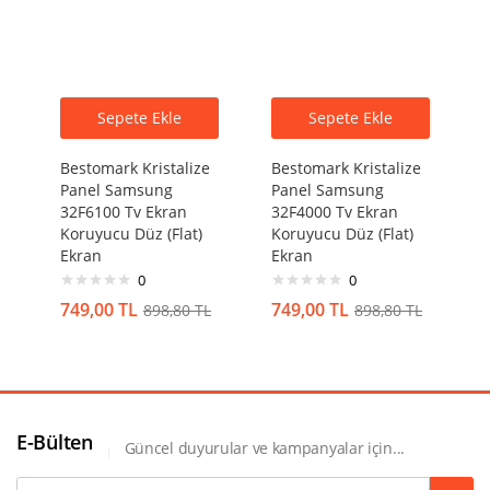
Sepete Ekle
Sepete Ekle
Bestomark Kristalize
Bestomark Kristalize
Panel Samsung
Panel Samsung
32F6100 Tv Ekran
32F4000 Tv Ekran
Koruyucu Düz (Flat)
Koruyucu Düz (Flat)
Ekran
Ekran
0
0
749,00
TL
749,00
TL
898,80
TL
898,80
TL
E-Bülten
Güncel duyurular ve kampanyalar için...