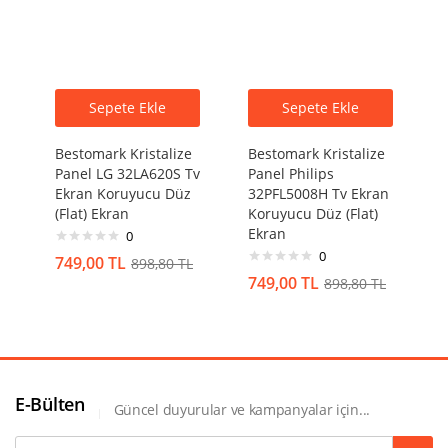
Sepete Ekle
Sepete Ekle
Bestomark Kristalize
Bestomark Kristalize
Panel LG 32LA620S Tv
Panel Philips
Ekran Koruyucu Düz
32PFL5008H Tv Ekran
(Flat) Ekran
Koruyucu Düz (Flat)
Ekran
0
0
749,00
TL
898,80
TL
749,00
TL
898,80
TL
E-Bülten
Güncel duyurular ve kampanyalar için...