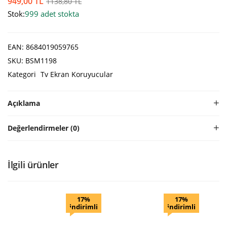
949,00
TL
1138,80
TL
Stok:
999 adet stokta
EAN:
8684019059765
SKU:
BSM1198
Kategori
Tv Ekran Koruyucular
Açıklama
Değerlendirmeler (0)
İlgili ürünler
17%
17%
indirimli
indirimli