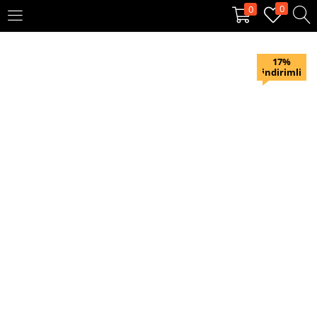
0
0
OTURUM AÇ
KAYIT OL
17%
indirimli
Giriş yapmak için kullanıcı adınızı ve şifrenizi girin.
Beni hatırla
Oturum Aç
Şifremi unuttum?
Veya ile giriş yapın