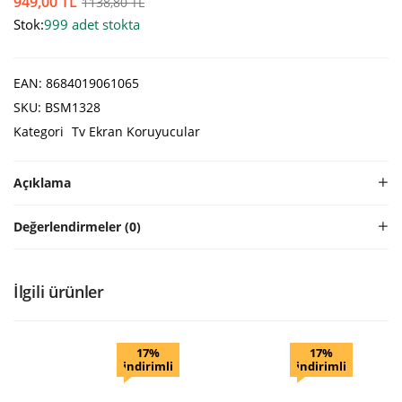
949,00
TL
1138,80
TL
Stok:
999 adet stokta
EAN:
8684019061065
SKU:
BSM1328
Kategori
Tv Ekran Koruyucular
Açıklama
Değerlendirmeler (0)
İlgili ürünler
17%
17%
indirimli
indirimli