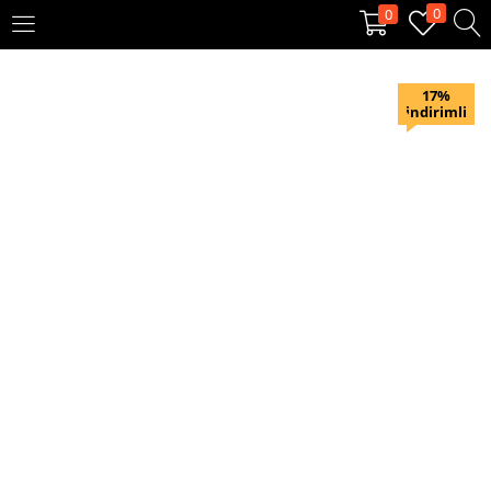
0
0
OTURUM AÇ
KAYIT OL
17%
indirimli
Giriş yapmak için kullanıcı adınızı ve şifrenizi girin.
Beni hatırla
Oturum Aç
Şifremi unuttum?
Veya ile giriş yapın