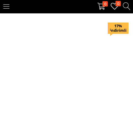
0
0
OTURUM AÇ
KAYIT OL
17%
indirimli
Giriş yapmak için kullanıcı adınızı ve şifrenizi girin.
Beni hatırla
Oturum Aç
Şifremi unuttum?
Veya ile giriş yapın