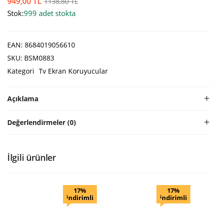
949,00
TL
1138,80
TL
Stok:
999 adet stokta
EAN:
8684019056610
SKU:
BSM0883
Kategori
Tv Ekran Koruyucular
Açıklama
Değerlendirmeler (0)
İlgili ürünler
17%
17%
indirimli
indirimli