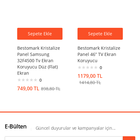
Sepete Ekle
Sepete Ekle
Bestomark Kristalize
Bestomark Kristalize
Panel Samsung
Panel 46” TV Ekran
32F4500 Tv Ekran
Koruyucu
Koruyucu Düz (Flat)
0
Ekran
1179,00
TL
0
1414,80
TL
749,00
TL
898,80
TL
E-Bülten
Güncel duyurular ve kampanyalar için...