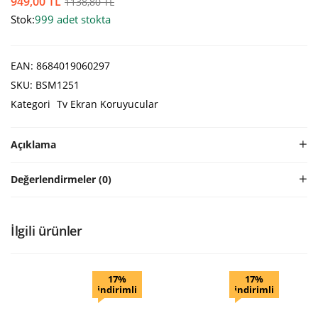
949,00
TL
1138,80
TL
Stok:
999 adet stokta
EAN:
8684019060297
SKU:
BSM1251
Kategori
Tv Ekran Koruyucular
Açıklama
Değerlendirmeler (0)
İlgili ürünler
17%
17%
indirimli
indirimli