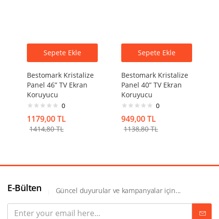
Sepete Ekle
Sepete Ekle
Bestomark Kristalize
Bestomark Kristalize
Panel 46” TV Ekran
Panel 40” TV Ekran
Koruyucu
Koruyucu
0
0
1179,00
TL
949,00
TL
1414,80
TL
1138,80
TL
E-Bülten
Güncel duyurular ve kampanyalar için...