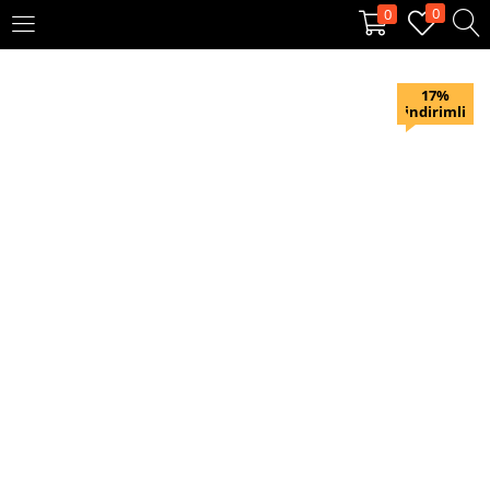
0
0
OTURUM AÇ
KAYIT OL
17%
indirimli
Giriş yapmak için kullanıcı adınızı ve şifrenizi girin.
Beni hatırla
Oturum Aç
Şifremi unuttum?
Veya ile giriş yapın