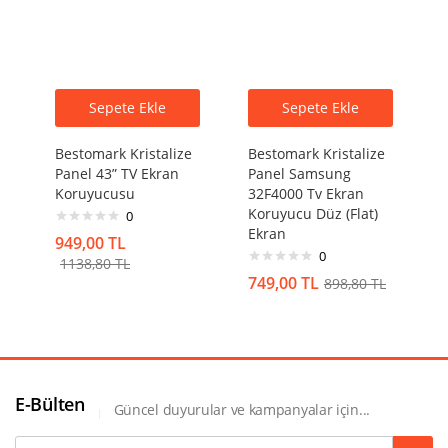
Sepete Ekle
Sepete Ekle
Bestomark Kristalize
Bestomark Kristalize
Panel 43” TV Ekran
Panel Samsung
Koruyucusu
32F4000 Tv Ekran
Koruyucu Düz (Flat)
0
Ekran
949,00
TL
0
1138,80
TL
749,00
TL
898,80
TL
E-Bülten
Güncel duyurular ve kampanyalar için...