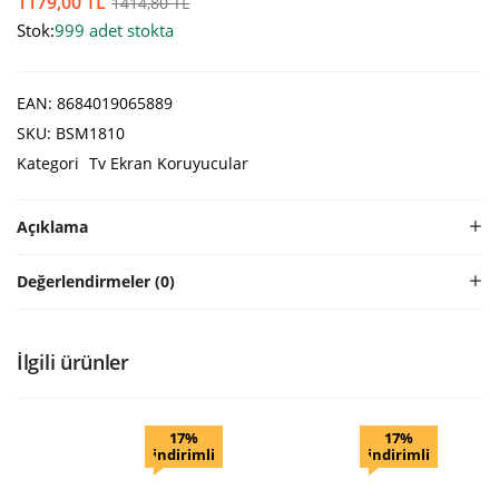
1179,00
TL
1414,80
TL
Stok:
999 adet stokta
EAN:
8684019065889
SKU:
BSM1810
Kategori
Tv Ekran Koruyucular
Açıklama
Değerlendirmeler (0)
İlgili ürünler
17%
17%
indirimli
indirimli