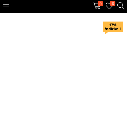
0
0
OTURUM AÇ
KAYIT OL
17%
indirimli
Giriş yapmak için kullanıcı adınızı ve şifrenizi girin.
Beni hatırla
Oturum Aç
Şifremi unuttum?
Veya ile giriş yapın