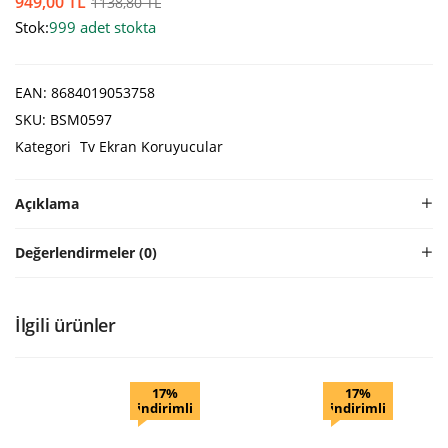
949,00
TL
1138,80
TL
Stok:
999 adet stokta
EAN:
8684019053758
SKU:
BSM0597
Kategori
Tv Ekran Koruyucular
Açıklama
Değerlendirmeler (0)
İlgili ürünler
17%
17%
indirimli
indirimli