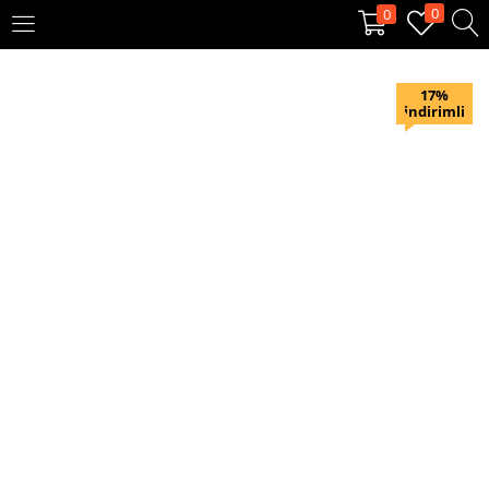
0
0
OTURUM AÇ
KAYIT OL
17%
indirimli
Giriş yapmak için kullanıcı adınızı ve şifrenizi girin.
Beni hatırla
Oturum Aç
Şifremi unuttum?
Veya ile giriş yapın