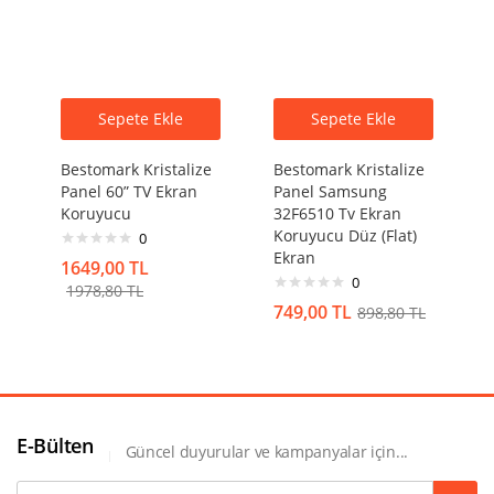
Sepete Ekle
Sepete Ekle
Bestomark Kristalize
Bestomark Kristalize
Panel 60” TV Ekran
Panel Samsung
Koruyucu
32F6510 Tv Ekran
Koruyucu Düz (Flat)
0
Ekran
1649,00
TL
0
1978,80
TL
749,00
TL
898,80
TL
E-Bülten
Güncel duyurular ve kampanyalar için...