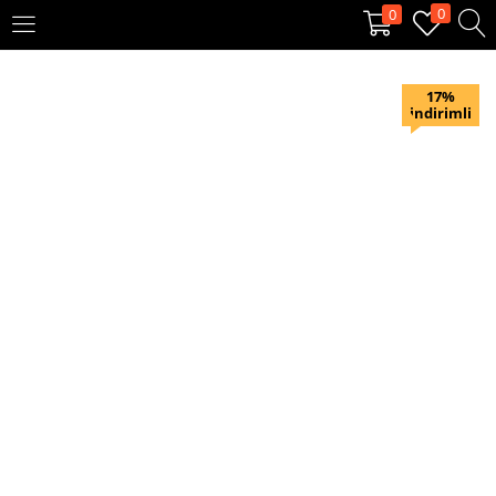
0
0
OTURUM AÇ
KAYIT OL
17%
indirimli
Giriş yapmak için kullanıcı adınızı ve şifrenizi girin.
Beni hatırla
Oturum Aç
Şifremi unuttum?
Veya ile giriş yapın