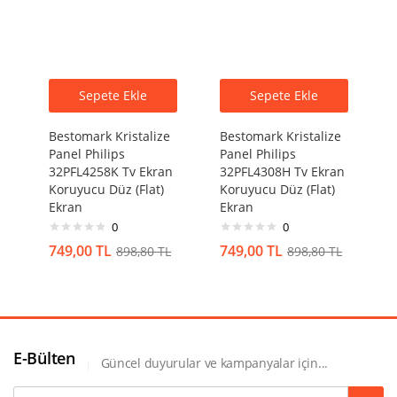
Sepete Ekle
Sepete Ekle
Bestomark Kristalize
Bestomark Kristalize
Panel Philips
Panel Philips
32PFL4258K Tv Ekran
32PFL4308H Tv Ekran
Koruyucu Düz (Flat)
Koruyucu Düz (Flat)
Ekran
Ekran
0
0
749,00
TL
749,00
TL
898,80
TL
898,80
TL
E-Bülten
Güncel duyurular ve kampanyalar için...