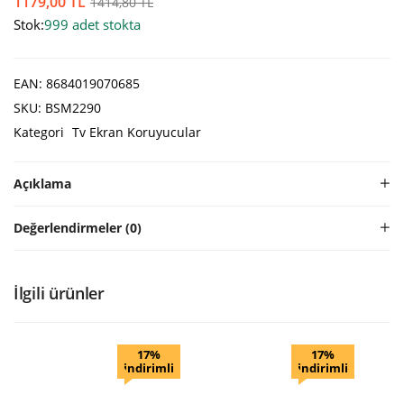
1179,00
TL
1414,80
TL
Stok:
999 adet stokta
EAN:
8684019070685
SKU:
BSM2290
Kategori
Tv Ekran Koruyucular
Açıklama
Değerlendirmeler (0)
İlgili ürünler
17%
17%
indirimli
indirimli