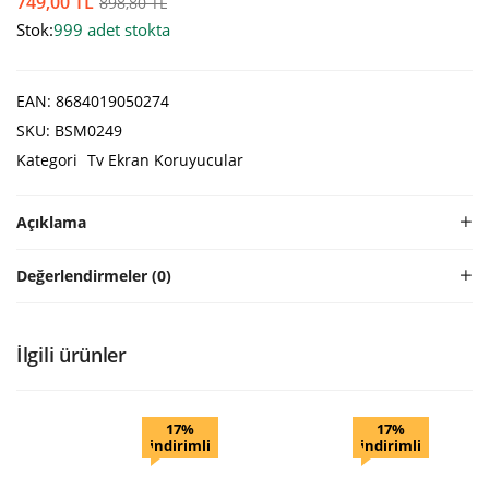
749,00
TL
898,80
TL
Stok:
999 adet stokta
EAN:
8684019050274
SKU:
BSM0249
Kategori
Tv Ekran Koruyucular
Açıklama
Değerlendirmeler (0)
İlgili ürünler
17%
17%
indirimli
indirimli