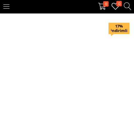
0
0
OTURUM AÇ
KAYIT OL
17%
indirimli
Giriş yapmak için kullanıcı adınızı ve şifrenizi girin.
Beni hatırla
Oturum Aç
Şifremi unuttum?
Veya ile giriş yapın