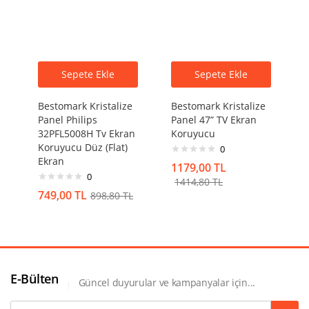
Sepete Ekle
Sepete Ekle
Bestomark Kristalize
Bestomark Kristalize
Panel Philips
Panel 47” TV Ekran
32PFL5008H Tv Ekran
Koruyucu
Koruyucu Düz (Flat)
0
Ekran
1179,00
TL
0
1414,80
TL
749,00
TL
898,80
TL
E-Bülten
Güncel duyurular ve kampanyalar için...