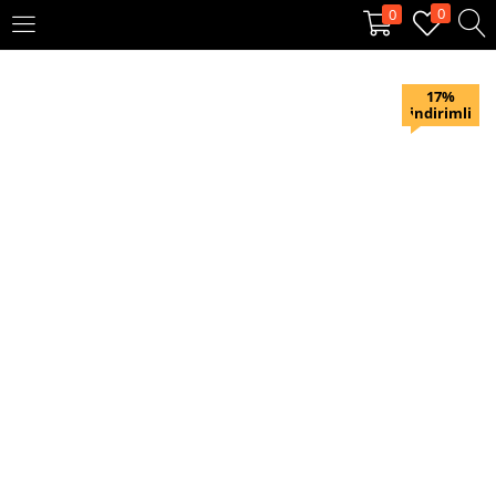
0
0
OTURUM AÇ
KAYIT OL
17%
indirimli
Giriş yapmak için kullanıcı adınızı ve şifrenizi girin.
Beni hatırla
Oturum Aç
Şifremi unuttum?
Veya ile giriş yapın