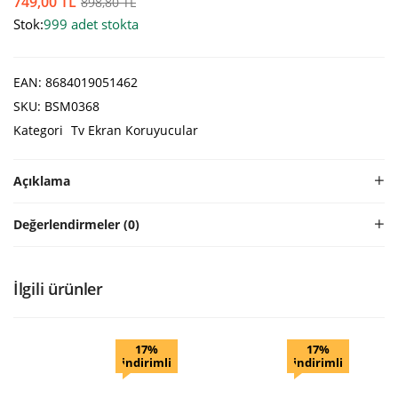
749,00
TL
898,80
TL
Stok:
999 adet stokta
EAN:
8684019051462
SKU:
BSM0368
Kategori
Tv Ekran Koruyucular
Açıklama
Değerlendirmeler (0)
İlgili ürünler
17%
17%
indirimli
indirimli