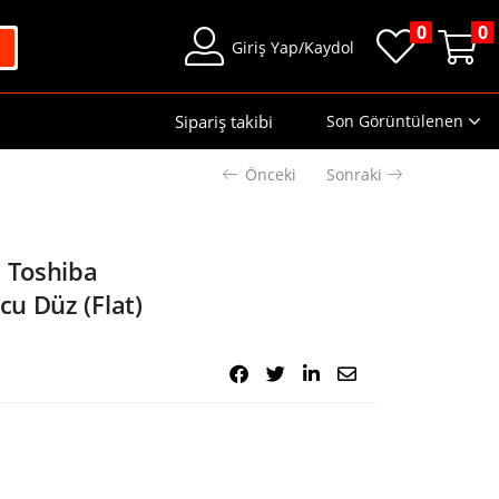
0
0
Giriş Yap/Kaydol
Sipariş takibi
Son Görüntülenen
Önceki
Sonraki
l Toshiba
u Düz (Flat)