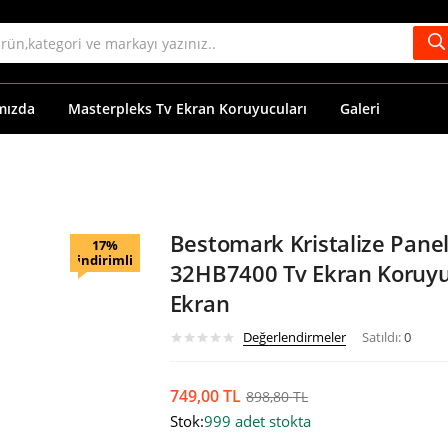
mızda
Masterpleks Tv Ekran Koruyucuları
Galeri
Bestomark Kristalize Panel
17%
indirimli
32HB7400 Tv Ekran Koruyuc
Ekran
Değerlendirmeler
Satıldı:
0
749,00
TL
898,80
TL
Stok:
999 adet stokta