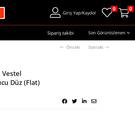
0
0
Giriş Yap/Kaydol
Sipariş takibi
Son Görüntülenen
Önceki
Sonraki
 Vestel
u Düz (Flat)