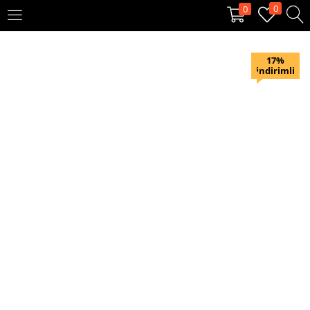
0
0
OTURUM AÇ
KAYIT OL
17%
indirimli
Giriş yapmak için kullanıcı adınızı ve şifrenizi girin.
Beni hatırla
Oturum Aç
Şifremi unuttum?
Veya ile giriş yapın