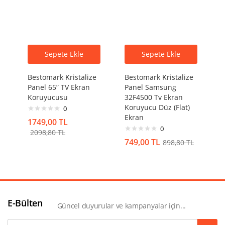
Sepete Ekle
Sepete Ekle
Bestomark Kristalize
Bestomark Kristalize
Panel 65” TV Ekran
Panel Samsung
Koruyucusu
32F4500 Tv Ekran
Koruyucu Düz (Flat)
0
Ekran
1749,00
TL
0
2098,80
TL
749,00
TL
898,80
TL
E-Bülten
Güncel duyurular ve kampanyalar için...