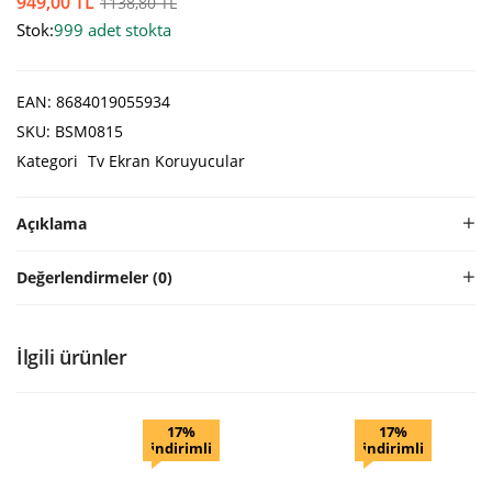
949,00
TL
1138,80
TL
Stok:
999 adet stokta
EAN:
8684019055934
SKU:
BSM0815
Kategori
Tv Ekran Koruyucular
Açıklama
Değerlendirmeler (0)
İlgili ürünler
17%
17%
indirimli
indirimli