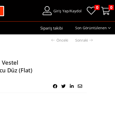
0
0
Giriş Yap/Kaydol
Sipariş takibi
Son Görüntülenen
Önceki
Sonraki
 Vestel
u Düz (Flat)