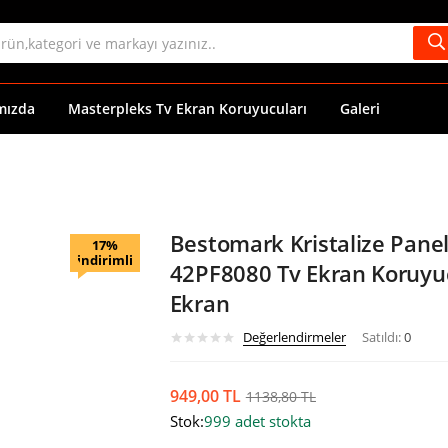
mızda
Masterpleks Tv Ekran Koruyucuları
Galeri
Bestomark Kristalize Panel
17%
indirimli
42PF8080 Tv Ekran Koruyuc
Ekran
Değerlendirmeler
Satıldı:
0
949,00
TL
1138,80
TL
Stok:
999 adet stokta