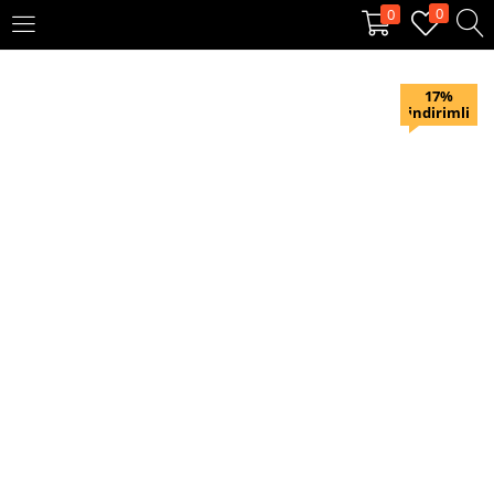
0
0
OTURUM AÇ
KAYIT OL
17%
indirimli
Giriş yapmak için kullanıcı adınızı ve şifrenizi girin.
Beni hatırla
Oturum Aç
Şifremi unuttum?
Veya ile giriş yapın