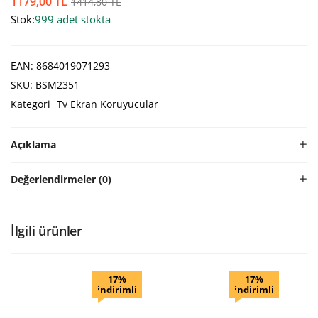
1179,00
TL
1414,80
TL
Stok:
999 adet stokta
EAN:
8684019071293
SKU:
BSM2351
Kategori
Tv Ekran Koruyucular
Açıklama
Değerlendirmeler (0)
İlgili ürünler
17%
17%
indirimli
indirimli