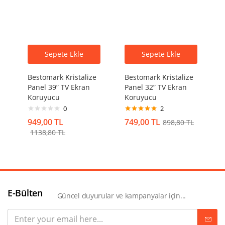
Sepete Ekle
Sepete Ekle
Bestomark Kristalize
Bestomark Kristalize
Panel 39” TV Ekran
Panel 32” TV Ekran
Koruyucu
Koruyucu
0
2
5 üzerinden
949,00
TL
749,00
TL
898,80
TL
5.00
oy aldı
1138,80
TL
E-Bülten
Güncel duyurular ve kampanyalar için...