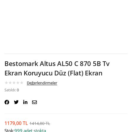
Google
Bestomark Altus AL50 C 870 5B Tv
Ekran Koruyucu Düz (Flat) Ekran
Değerlendirmeler
Satıldı:
0
1179,00
TL
1414,80
TL
Stok:
999 adet stokta