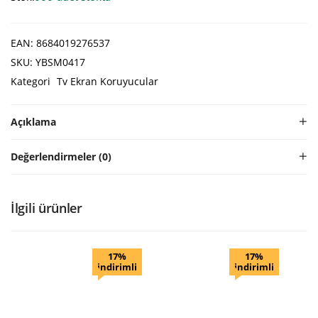
EAN:
8684019276537
SKU:
YBSM0417
Kategori
Tv Ekran Koruyucular
Açıklama
Değerlendirmeler (0)
İlgili ürünler
17%
17%
indirimli
indirimli