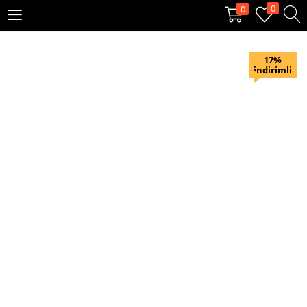
0
0
OTURUM AÇ
KAYIT OL
17%
indirimli
Giriş yapmak için kullanıcı adınızı ve şifrenizi girin.
Beni hatırla
Oturum Aç
Şifremi unuttum?
Veya ile giriş yapın