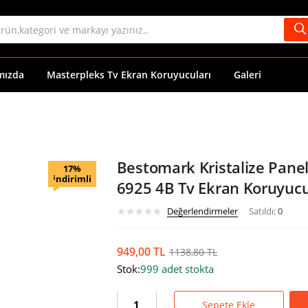
mızda
Masterpleks Tv Ekran Koruyucuları
Galeri
Bestomark Kristalize Pane
17%
indirimli
6925 4B Tv Ekran Koruyucu
Değerlendirmeler
Satıldı:
0
949,00
TL
1138,80
TL
Stok:
999 adet stokta
Sepete Ekle