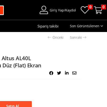
0
0
Giriş Yap/Kaydol
Sipariş takibi
Son Görüntülenen
Önceki
Sonraki
l Altus AL40L
 Düz (Flat) Ekran
Satın Al