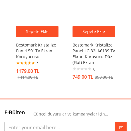
Sepete Ekle
Sepete Ekle
Bestomark Kristalize
Bestomark Kristalize
Panel 50” TV Ekran
Panel LG 32LA613S Tv
Koruyucusu
Ekran Koruyucu Düz
(Flat) Ekran
1
0
5 üzerinden
1179,00
TL
5.00
oy aldı
749,00
TL
1414,80
TL
898,80
TL
E-Bülten
Güncel duyurular ve kampanyalar için...