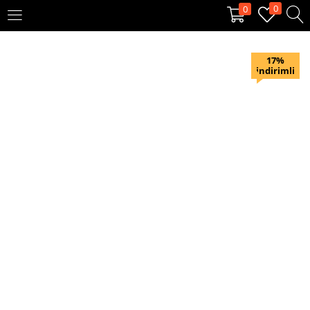
0
0
OTURUM AÇ
KAYIT OL
17%
indirimli
Giriş yapmak için kullanıcı adınızı ve şifrenizi girin.
Beni hatırla
Oturum Aç
Şifremi unuttum?
Veya ile giriş yapın