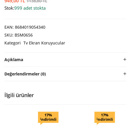
949,00
TL
1138,80
TL
Stok:
999 adet stokta
EAN:
8684019054340
SKU:
BSM0656
Kategori
Tv Ekran Koruyucular
Açıklama
Değerlendirmeler (0)
İlgili ürünler
17%
17%
indirimli
indirimli