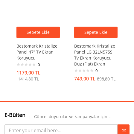
Sepete Ekle
Sepete Ekle
Bestomark Kristalize
Bestomark Kristalize
Panel 47” TV Ekran
Panel LG 32LN575S
Koruyucu
Tv Ekran Koruyucu
Düz (Flat) Ekran
0
0
1179,00
TL
749,00
TL
1414,80
TL
898,80
TL
E-Bülten
Güncel duyurular ve kampanyalar için...