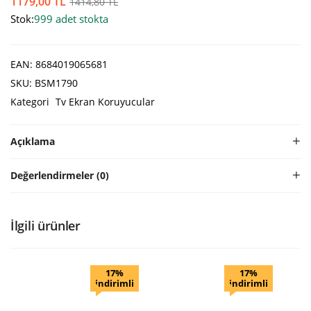
1179,00
TL
1414,80
TL
Stok:
999 adet stokta
EAN:
8684019065681
SKU:
BSM1790
Kategori
Tv Ekran Koruyucular
Açıklama
Değerlendirmeler (0)
İlgili ürünler
17%
17%
indirimli
indirimli