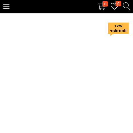
0
0
OTURUM AÇ
KAYIT OL
17%
indirimli
Giriş yapmak için kullanıcı adınızı ve şifrenizi girin.
Beni hatırla
Oturum Aç
Şifremi unuttum?
Veya ile giriş yapın