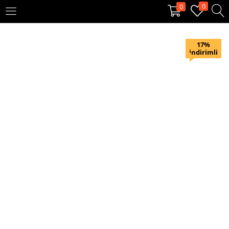
0
0
OTURUM AÇ
KAYIT OL
17%
indirimli
Giriş yapmak için kullanıcı adınızı ve şifrenizi girin.
Beni hatırla
Oturum Aç
Şifremi unuttum?
Veya ile giriş yapın