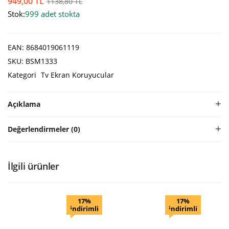
949,00
TL
1138,80
TL
Stok:
999 adet stokta
EAN:
8684019061119
SKU:
BSM1333
Kategori
Tv Ekran Koruyucular
Açıklama
Değerlendirmeler (0)
İlgili ürünler
17%
17%
indirimli
indirimli