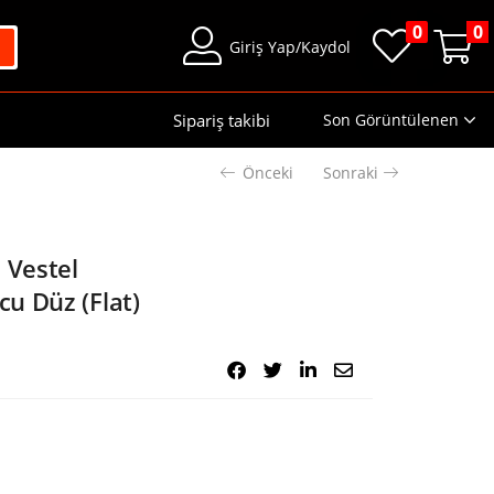
0
0
Giriş Yap/Kaydol
Sipariş takibi
Son Görüntülenen
Önceki
Sonraki
 Vestel
u Düz (Flat)