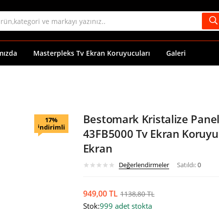
mızda
Masterpleks Tv Ekran Koruyucuları
Galeri
Bestomark Kristalize Panel
17%
indirimli
43FB5000 Tv Ekran Koruyuc
Ekran
Değerlendirmeler
Satıldı:
0
949,00
TL
1138,80
TL
Stok:
999 adet stokta