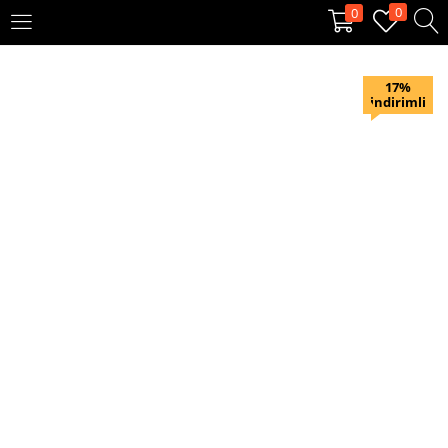
0
0
OTURUM AÇ
KAYIT OL
17%
indirimli
Giriş yapmak için kullanıcı adınızı ve şifrenizi girin.
Beni hatırla
Oturum Aç
Şifremi unuttum?
Veya ile giriş yapın