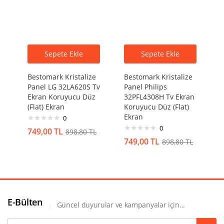
Sepete Ekle
Sepete Ekle
Bestomark Kristalize
Bestomark Kristalize
Panel LG 32LA620S Tv
Panel Philips
Ekran Koruyucu Düz
32PFL4308H Tv Ekran
(Flat) Ekran
Koruyucu Düz (Flat)
Ekran
0
0
749,00
TL
898,80
TL
749,00
TL
898,80
TL
E-Bülten
Güncel duyurular ve kampanyalar için...