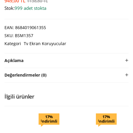
949,00
TL
1138,80
TL
Stok:
999 adet stokta
EAN:
8684019061355
SKU:
BSM1357
Kategori
Tv Ekran Koruyucular
Açıklama
Değerlendirmeler (0)
İlgili ürünler
17%
17%
indirimli
indirimli